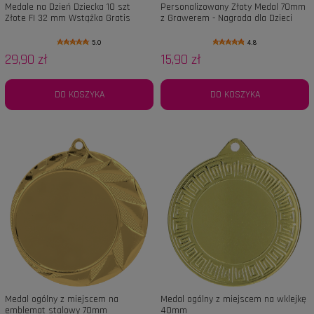
Medale na Dzień Dziecka 10 szt
Personalizowany Złoty Medal 70mm
Złote FI 32 mm Wstążka Gratis
z Grawerem - Nagroda dla Dzieci
Zawody Szkoła Turniej
Dorosłych na Pasowanie i Zawody
5.0
4.8
29,90 zł
15,90 zł
DO KOSZYKA
DO KOSZYKA
Medal ogólny z miejscem na
Medal ogólny z miejscem na wklejkę
emblemat stalowy 70mm
40mm