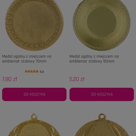
Medal ogólny z miejscem na
Medal ogólny z miejscem na
emblemat stalowy 70mm
emblemat stalowy 50mm
5.0
7,80 zł
5,20 zł
DO KOSZYKA
DO KOSZYKA