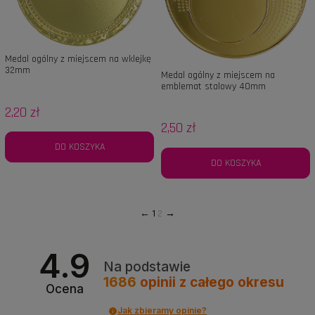
Medal ogólny z miejscem na wklejkę
32mm
Medal ogólny z miejscem na
emblemat stalowy 40mm
2,20 zł
2,50 zł
DO KOSZYKA
DO KOSZYKA
1
2
4.9
Na podstawie
1686
opinii
z całego okresu
Ocena
Jak zbieramy opinie?