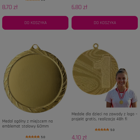
8,70 zł
6,80 zł
DO KOSZYKA
DO KOSZYKA
Medale dla dzieci na zawody z logo –
projekt gratis, realizacja 48h fi
Medal ogólny z miejscem na
40mm
emblemat stalowy 60mm
5.0
4,10 zł
5.0