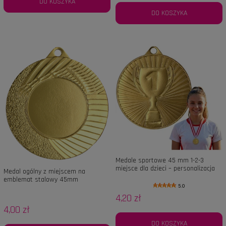
DO KOSZYKA
DO KOSZYKA
Medale sportowe 45 mm 1-2-3
miejsce dla dzieci – personalizacja
Medal ogólny z miejscem na
na zawody i turnieje
emblemat stalowy 45mm
5.0
4,20 zł
4,00 zł
DO KOSZYKA