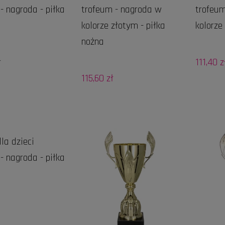
- nagroda - piłka
trofeum - nagroda w
trofeum
kolorze złotym - piłka
kolorze
nożna
ł
111,40 z
115,60 zł
DO KOSZYKA
la dzieci
- nagroda - piłka