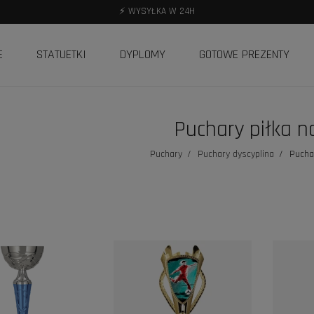
⚡ WYSYŁKA W 24H
E
STATUETKI
DYPLOMY
GOTOWE PREZENTY
Puchary piłka n
Puchary
Puchary dyscyplina
Pucha