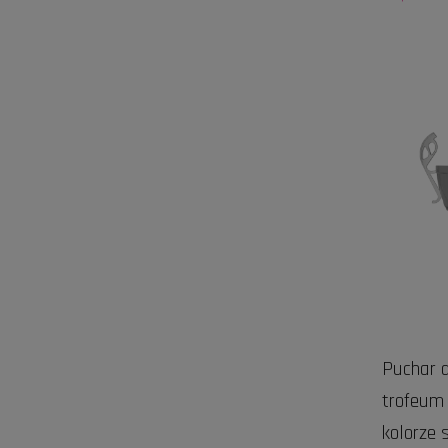
Puchar d
trofeum
kolorze