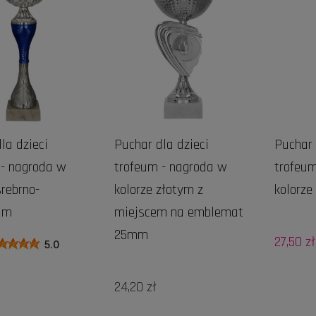
la dzieci
Puchar dla dzieci
Puchar 
 - nagroda w
trofeum - nagroda w
trofeum
srebrno-
kolorze złotym z
kolorze
kim
miejscem na emblemat
25mm
27,50 zł
5.0
24,20 zł
DO KOSZYKA