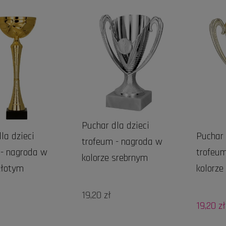
Puchar dla dzieci
la dzieci
Puchar 
trofeum - nagroda w
 - nagroda w
trofeum
kolorze srebrnym
złotym
kolorze
19,20 zł
19,20 zł