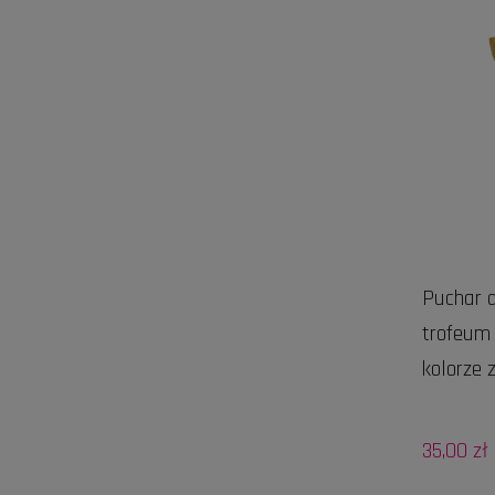
Puchar d
trofeum
kolorze 
35,00 zł