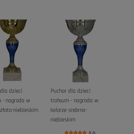
DO KOSZYKA
DO KOSZYKA
dla dzieci
Puchar dla dzieci
 - nagroda w
trofeum - nagroda w
 złoto-niebieskim
kolorze srebrno-
niebieskim
5.0