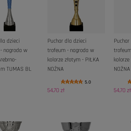
la dzieci
Puchar dla dzieci
Puchar 
 - nagroda w
trofeum - nagroda w
trofeum
srebrno-
kolorze złotym - PIŁKA
kolorze
kim TUMAS BL
NOŻNA
NOŻNA
5.0
54,70 zł
54,70 zł
DO KOSZYKA
DO KOSZYKA