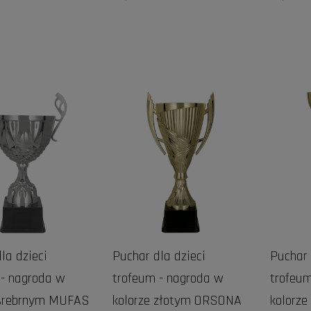
DO KOSZYKA
DO KOSZYKA
la dzieci
Puchar dla dzieci
Puchar 
 - nagroda w
trofeum - nagroda w
trofeum
 srebrnym MUFAS
kolorze złotym ORSONA
kolorze