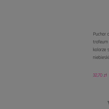
Puchar d
trofeum
kolorze 
niebies
32,70 zł