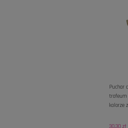
Puchar d
trofeum
kolorze 
30,30 zł