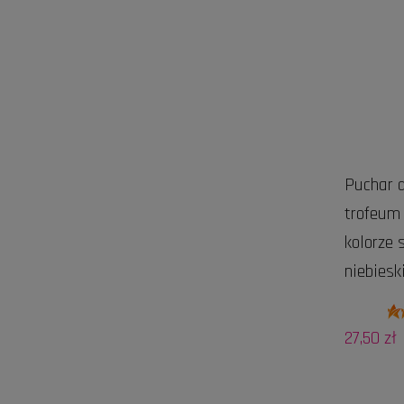
Puchar d
trofeum
kolorze 
niebies
27,50 zł