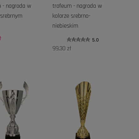
 - nagroda w
trofeum - nagroda w
 srebrnym
kolorze srebrno-
niebieskim
ł
5.0
99,30 zł
DO KOSZYKA