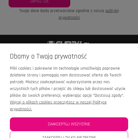
ZAPISZ SIĘ
Twoje dane będą przetwarzane zgodnie z naszą
polityką
prywatności
+48 601 426 989
Dbamy o Twoją prywatność
kontakt@cup24.pl
Pliki cookies i pokrewne im technologie umożliwiają poprawne
Infolinia czynna:
działanie strony i pomagają nam dostosować ofertę do Twoich
Pn - Pt: 9:00 - 16:00
potrzeb. Możesz zaakceptować wykorzystanie przez nas
wszystkich tych plików i przejść do sklepu lub dostosować użycie
plików do swoich preferencji, wybierając opcję "Dostosuj zgody".
Więcej o plikach cookies przeczytasz w naszej Polityce
prywatności.
OPINIE
ZAAKCEPTUJ WSZYSTKIE
MOJE KONTO
ZAAKCEPTUJ TYLKO NIEZBĘDNE