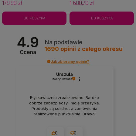
178,80 zł
1 680,70 zł
DO KOSZYKA
DO KOSZYKA
4.9
Na podstawie
1690
opinii
z całego okresu
Ocena
Jak zbieramy opinie?
Urszula
zweryfikowano
Błyskawicznie zrealizowane. Bardzo
dobrze zabezpieczyli moją przesyłkę.
Produkty są solidne, a zamówienia
realizowane punktualnie. Brawo!
0
0