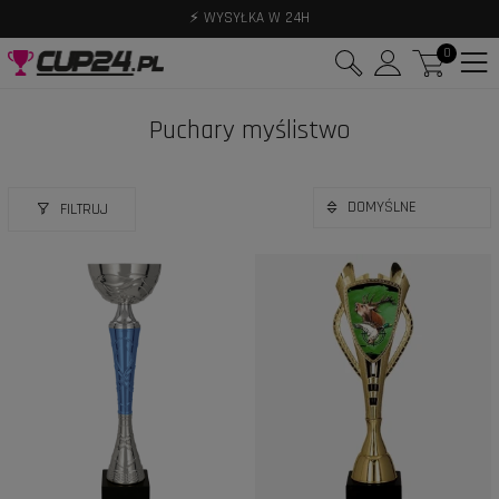
⚡ WYSYŁKA W 24H
0
Puchary myślistwo
FILTRUJ