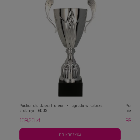
Puchar dla dzieci trofeum - nagroda w kolorze
Puchar 
srebrnym EDOS
niebies
109,20 zł
99,30 
DO KOSZYKA