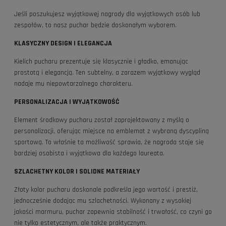
Jeśli poszukujesz wyjątkowej nagrody dla wyjątkowych osób lub
zespołów, to nasz puchar będzie doskonałym wyborem.
KLASYCZNY DESIGN I ELEGANCJA
Kielich pucharu prezentuje się klasycznie i gładko, emanując
prostotą i elegancją. Ten subtelny, a zarazem wyjątkowy wygląd
nadaje mu niepowtarzalnego charakteru.
PERSONALIZACJA I WYJĄTKOWOŚĆ
Element środkowy pucharu został zaprojektowany z myślą o
personalizacji, oferując miejsce na emblemat z wybraną dyscypliną
sportową. To właśnie ta możliwość sprawia, że nagroda staje się
bardziej osobista i wyjątkowa dla każdego laureata.
SZLACHETNY KOLOR I SOLIDNE MATERIAŁY
Złoty kolor pucharu doskonale podkreśla jego wartość i prestiż,
jednocześnie dodając mu szlachetności. Wykonany z wysokiej
jakości marmuru, puchar zapewnia stabilność i trwałość, co czyni go
nie tylko estetycznym, ale także praktycznym.