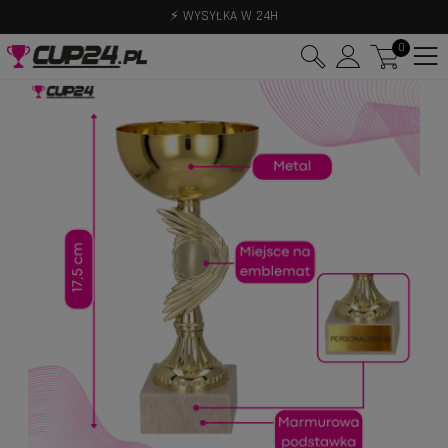
⚡ WYSYŁKA W 24H
0