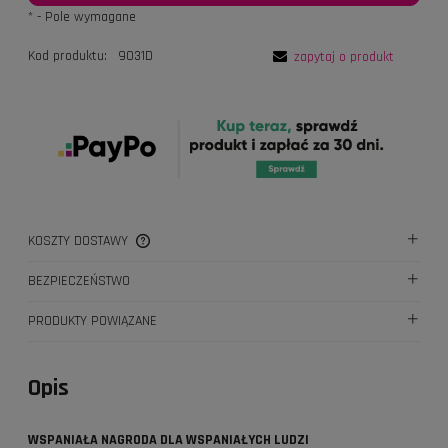
*
- Pole wymagane
Kod produktu:
9031D
zapytaj o produkt
KOSZTY DOSTAWY
CENA NIE ZAWIERA EWENTUALNYCH KOSZTÓW PŁATNOŚCI
BEZPIECZEŃSTWO
PRODUKTY POWIĄZANE
Opis
WSPANIAŁA NAGRODA DLA WSPANIAŁYCH LUDZI