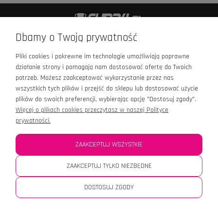
+48 601 426 989
Dbamy o Twoją prywatność
kontakt@cup24.pl
Pliki cookies i pokrewne im technologie umożliwiają poprawne
Infolinia czynna:
działanie strony i pomagają nam dostosować ofertę do Twoich
Pn - Pt: 9:00 - 16:00
potrzeb. Możesz zaakceptować wykorzystanie przez nas
wszystkich tych plików i przejść do sklepu lub dostosować użycie
plików do swoich preferencji, wybierając opcję "Dostosuj zgody".
Więcej o plikach cookies przeczytasz w naszej Polityce
prywatności.
OPINIE
ZAAKCEPTUJ WSZYSTKIE
MOJE KONTO
ZAAKCEPTUJ TYLKO NIEZBĘDNE
DOSTOSUJ ZGODY
INFORMACJE
POMOC