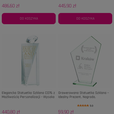
486,60 zł
445,90 zł
DO KOSZYKA
DO KOSZYKA
Elegancka Statuetka Szklana C076 z
Grawerowana Statuetka Szklana –
Możliwością Personalizacji - Wysoka
Idealny Prezent, Nagroda,
24,5 cm, Grawerowana z
Podziękowanie
Dopasowanym Etui
5.0
440,80 zł
59,90 zł