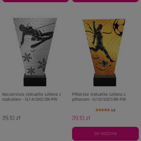
Narciarstwo statuetka szklana z
Piłkarska statuetka szklana z
nadrukiem - VL1-A/SKI2/BK-PW
piłkarzem -VL1-D/SOC1/BK-PW
5.0
39,10 zł
39,10 zł
DO KOSZYKA