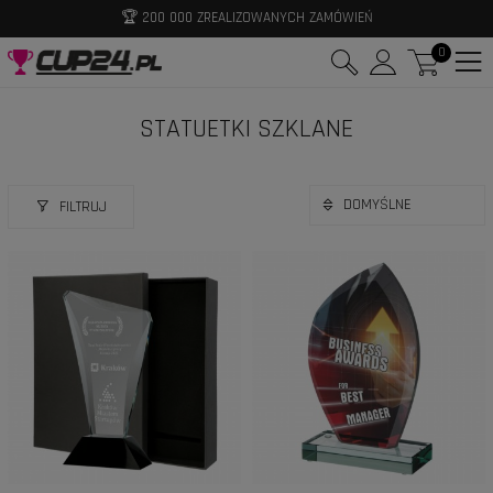
📩 ZAPISZ SIĘ DO NEWSLETTERA I ODBIERZ -10% RABATU
0
STATUETKI SZKLANE
FILTRUJ