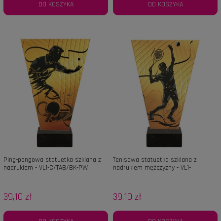
DO KOSZYKA
DO KOSZYKA
Ping-pongowa statuetka szklana z
Tenisowa statuetka szklana z
nadrukiem - VL1-C/TAB/BK-PW
nadrukiem mężczyzny - VL1-
B/TEN2/BK-PW
39,10 zł
39,10 zł