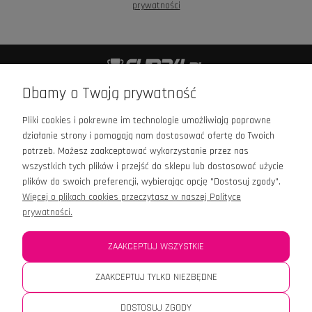
prywatności
+48 601 426 989
Dbamy o Twoją prywatność
kontakt@cup24.pl
Pliki cookies i pokrewne im technologie umożliwiają poprawne
Infolinia czynna:
działanie strony i pomagają nam dostosować ofertę do Twoich
Pn - Pt: 9:00 - 16:00
potrzeb. Możesz zaakceptować wykorzystanie przez nas
wszystkich tych plików i przejść do sklepu lub dostosować użycie
plików do swoich preferencji, wybierając opcję "Dostosuj zgody".
Więcej o plikach cookies przeczytasz w naszej Polityce
prywatności.
OPINIE
ZAAKCEPTUJ WSZYSTKIE
MOJE KONTO
ZAAKCEPTUJ TYLKO NIEZBĘDNE
DOSTOSUJ ZGODY