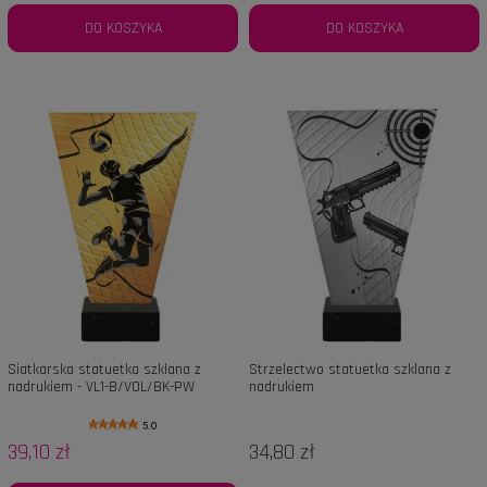
DO KOSZYKA
DO KOSZYKA
Siatkarska statuetka szklana z
Strzelectwo statuetka szklana z
nadrukiem - VL1-B/VOL/BK-PW
nadrukiem
5.0
39,10 zł
34,80 zł