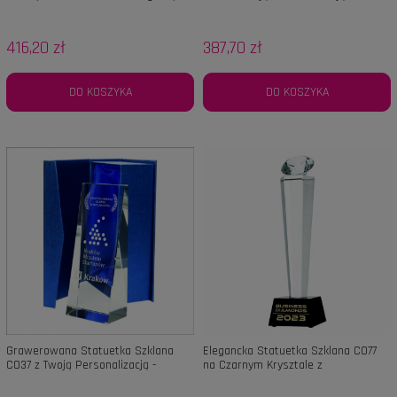
Biznes 27cm
Idealna na Prezent, Nagrodę,
Podziękowanie
416,20 zł
387,70 zł
DO KOSZYKA
DO KOSZYKA
Grawerowana Statuetka Szklana
Elegancka Statuetka Szklana C077
C037 z Twoją Personalizacją -
na Czarnym Krysztale z
Idealna na Prezent, Nagrodę,
Personalizacją i Etui
Podziękowanie