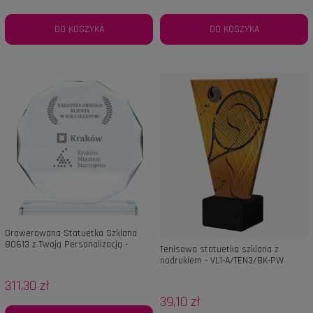
DO KOSZYKA
DO KOSZYKA
Grawerowana Statuetka Szklana
80613 z Twoją Personalizacją -
Tenisowa statuetka szklana z
Idealna na Prezent, Nagrodę,
nadrukiem - VL1-A/TEN3/BK-PW
Podziękowanie
311,30 zł
39,10 zł