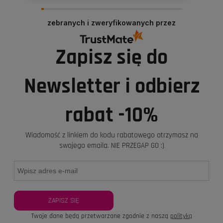
Takie wiadomości utwierdzają cały Cup24 w
przekonaniu, że idziemy w dobrym kierunku.
zebranych i zweryfikowanych przez
Zawsze chętnie Cię u nas powitamy.
Pozdrawiamy, Cup24
Zapisz się do
Newsletter i odbierz
rabat -10%
Wiadomość z linkiem do kodu rabatowego otrzymasz na
swojego emaila. NIE PRZEGAP GO :)
ZAPISZ SIĘ
Twoje dane będą przetwarzane zgodnie z naszą
polityką