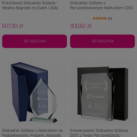
Prestiżowa Statuetka Szklana –
Statuetka Szklana z
Idealna Nagroda na Event i Galę
Personalizowanym Nadrukiem C010
na Podziękowania, Prezent,
Upominek, Nagrodę, Biznes 21cm (1)
5.0
507,90 zł
300,60 zł
DO KOSZYKA
DO KOSZYKA
Statuetka Szklana z Nadrukiem na
Grawerowana Statuetka Szklana
Podziękowania, Prezent, Nagrodę,
C072 z Twoją Personalizacją -