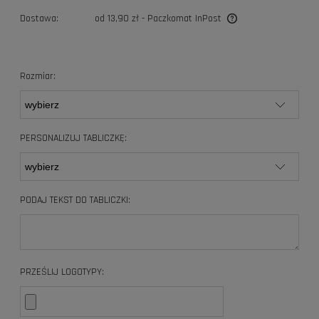
Dostawa:
od 13,90 zł
- Paczkomat InPost
Cena nie zawiera ewentualnych kosztów płatności
Rozmiar:
PERSONALIZUJ TABLICZKĘ:
PODAJ TEKST DO TABLICZKI:
PRZEŚLIJ LOGOTYPY: