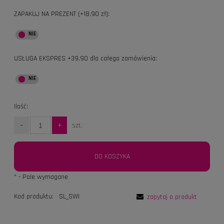
ZAPAKUJ NA PREZENT (+18,90 zł):
USŁUGA EKSPRES +39,90 dla całego zamówienia:
Ilość:
-
+
szt.
DO KOSZYKA
*
- Pole wymagane
Kod produktu:
SL_SWI
zapytaj o produkt