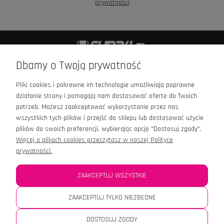
prywatności
+48 601 426 989
Dbamy o Twoją prywatność
kontakt@cup24.pl
Pliki cookies i pokrewne im technologie umożliwiają poprawne
Infolinia czynna:
działanie strony i pomagają nam dostosować ofertę do Twoich
Pn - Pt: 9:00 - 16:00
potrzeb. Możesz zaakceptować wykorzystanie przez nas
wszystkich tych plików i przejść do sklepu lub dostosować użycie
plików do swoich preferencji, wybierając opcję "Dostosuj zgody".
Więcej o plikach cookies przeczytasz w naszej Polityce
prywatności.
OPINIE
ZAAKCEPTUJ WSZYSTKIE
MOJE KONTO
ZAAKCEPTUJ TYLKO NIEZBĘDNE
DOSTOSUJ ZGODY
INFORMACJE