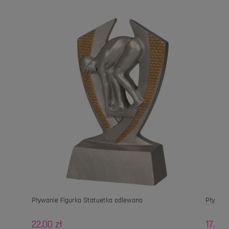
Pływanie Figurka Statuetka odlewana
Pływani
22,00 zł
17,60 