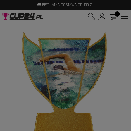
🚚 BEZPŁATNA DOSTAWA OD 150 ZŁ
⚡ WYSYŁKA W 24H
0