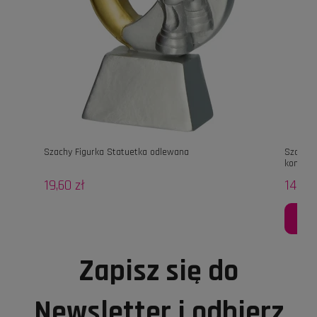
Szachy Figurka Statuetka odlewana
Szachy 
konia
19,60 zł
14,00 
Zapisz się do
Newsletter i odbierz