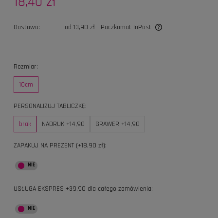
18,40 zł
Dostawa:
od 13,90 zł
- Paczkomat InPost
Cena nie zawiera ewentualnych kosztów płatności
Rozmiar:
10cm
PERSONALIZUJ TABLICZKĘ:
brak
NADRUK +14,90
GRAWER +14,90
ZAPAKUJ NA PREZENT (+18,90 zł):
USŁUGA EKSPRES +39,90 dla całego zamówienia: