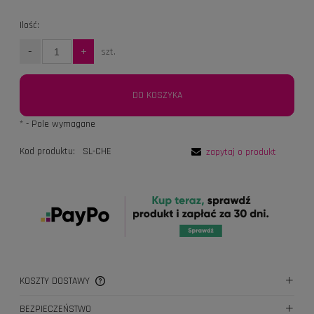
Ilość:
-
+
szt.
DO KOSZYKA
*
- Pole wymagane
Kod produktu:
SL-CHE
zapytaj o produkt
KOSZTY DOSTAWY
CENA NIE ZAWIERA EWENTUALNYCH KOSZTÓW PŁATNOŚCI
BEZPIECZEŃSTWO