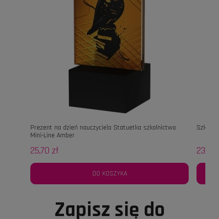
Prezent na dzień nauczyciela Statuetka szkolnictwo
Szkolni
Mini-Line Amber
25,70 zł
23,40 
DO KOSZYKA
Zapisz się do