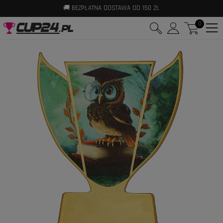
🚚 BEZPŁATNA DOSTAWA OD 150 ZŁ
⚡ WYSYŁKA W 24H
0