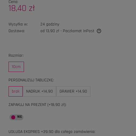
Cena:
18,40 zł
Wysyłka w:
24 godziny
Dostawa:
od 13,90 zł
- Paczkomat InPost
Cena nie zawiera ewentualnych kosztów płatności
Rozmiar:
10cm
PERSONALIZUJ TABLICZKĘ:
brak
NADRUK +14,90
GRAWER +14,90
ZAPAKUJ NA PREZENT (+18,90 zł):
USŁUGA EKSPRES +39,90 dla całego zamówienia: