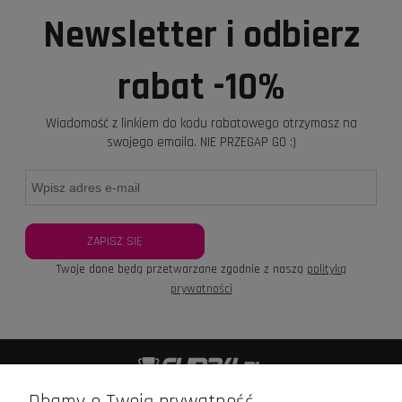
Newsletter i odbierz
rabat -10%
Wiadomość z linkiem do kodu rabatowego otrzymasz na
swojego emaila. NIE PRZEGAP GO :)
ZAPISZ SIĘ
Twoje dane będą przetwarzane zgodnie z naszą
polityką
prywatności
+48 601 426 989